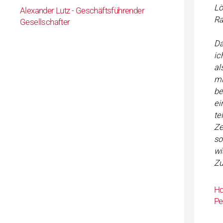
Lö
Alexander Lutz - Geschäftsführender
Ra
Gesellschafter
Da
ic
al
mi
be
ei
te
Ze
so
wi
Zu
Ho
Pe